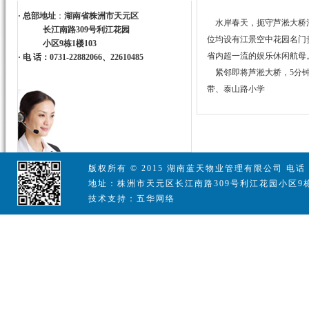
·
总部地址
：
湖南省株洲市天元区
水岸春天，扼守芦淞大桥河
长江南路309号利江花园
位均设有江景空中花园名门
小区9栋1楼103
省内超一流的娱乐休闲航母
·
电 话：0731-22882066、22610485
紧邻即将芦淞大桥，5分钟
带、泰山路小学
版权所有 © 2015 湖南蓝天物业管理有限公司 电话：07
地址：株洲市天元区长江南路309号利江花园小区9栋
技术支持：五华网络