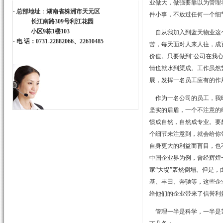
业做大，做强要靠以为管理
·
总部地址
：
湖南省株洲市天元区
件小事，不放过任何一个细
长江南路309号利江花园
小区9栋1楼103
自从我加入到蓝天物业这个
·
电 话：0731-22882066、22610485
苦，每天面对人来人往，成
价值。只要做到“公司在我
情也就水到渠成。工作虽然
展，发挥一名员工应有的作
作为一名公司的员工，我时
坚实的后盾，一个不注意的
惯成自然，自然成专业。要
个细节未注意到，就会给你
自身更大的利益而盲目，也
中国企业界为例，曾经辉煌
家“大堤”轰然倒塌。但是
基、丰田、奔驰等，这些企
给他们的企业带来了信誉利
管理一半是科学，一半是艺