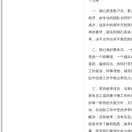
下几条：
一、细心把准客户关。客户
程序，由专业的团队去呵护
成才，这其中的艰辛可想而
单的要求，落实到我们具体
考，决不允许任何不规范的
二、精心做好事务活，一线
里的一个槟榔渣、一个烟头
落四，漏洞百出。有同行苦
工作延误，同事埋怨，领导
乱中找准工作平衡点和切入
三、坚持效率优先，没有效
果有员工或同事子啊工作时
好每一阶段的大政方针，又
动，在实际工作中坚持并带
解决，没有效率，没有先见
政策非常了解和熟悉，效率
事，而是我们要用生命力做