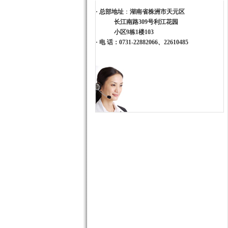
·
总部地址
：
湖南省株洲市天元区
长江南路309号利江花园
小区9栋1楼103
·
电 话：0731-22882066、22610485