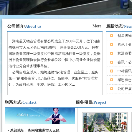
More
公司简介/
About us
最新动态/
New
创星级物
湖南蓝天物业管理有限公司成立于2000年元月，位于湖南
喜讯丨蓝
省株洲市天元区长江南路309号，注册资金2008万元。拥有
株洲市委
国家物业管理一级资质和中国清洁清洗行业一级资质，是株
洲市物业管理协会执行会长单位和中国中小商业企业协会清
喜讯：公
炎陵县第一中学
洁行业分会常务理事单位。
中标喜讯
公司自成立以来，始终遵循“依法管理，业主至上，服务
第一”的服务宗旨，以“高品位、高效率、优服务”的管理方
感恩有您
针，为政府机关、学校、医院、工业园区
...
公司开展
联系方式/
Contact
服务项目/
Project
宁都县第四中学
·
总部地址
：
湖南省株洲市天元区